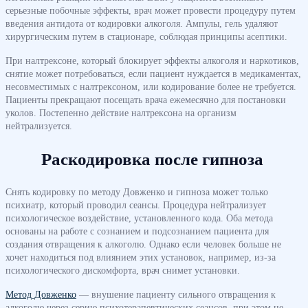
серьезные побочные эффекты, врач может провести процедуру путем
введения антидота от кодировки алкоголя. Ампулы, гель удаляют
хирургическим путем в стационаре, соблюдая принципы асептики.
При налтрексоне, который блокирует эффекты алкоголя и наркотиков,
снятие может потребоваться, если пациент нуждается в медикаментах,
несовместимых с налтрексоном, или кодирование более не требуется.
Пациенты прекращают посещать врача ежемесячно для постановки
уколов. Постепенно действие налтрексона на организм
нейтрализуется.
Раскодировка после гипноза
Снять кодировку по методу Довженко и гипноза может только
психиатр, который проводил сеансы. Процедура нейтрализует
психологическое воздействие, установленного кода. Оба метода
основаны на работе с сознанием и подсознанием пациента для
создания отвращения к алкоголю. Однако если человек больше не
хочет находиться под влиянием этих установок, например, из-за
психологического дискомфорта, врач снимет установки.
Метод Довженко
— внушение пациенту сильного отвращения к
алкоголю через серию психотерапевтических сеансов, при этом не