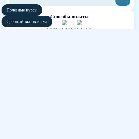
Полезные курсы
Способы оплаты
Срочный вызов врача
Независимая оценка качества оказания
услуг медицинских организаций
участвовать в голосовании
Сайт использует файлы cookies и другие сервисы сбора технических данных
его Посетителей. Продолжая использовать данный ресурс, Вы автоматически
соглашаетесь с использованием данных технологий. Условия обработки
данных Посетителей сайта см. в Политике конфиденциальности. Если Вы не
согласны с подобными условиями, просим покинуть наш Сайт.
Весь контент, размещенный на информационном ресурсе, предназначен для
личного ознакомления и не является офертой
Информация сайта не может служить источником постановки диагноза и
назначения лечения.
Сайт принадлежит частной компании, не размещающей на нём рекламу. Не