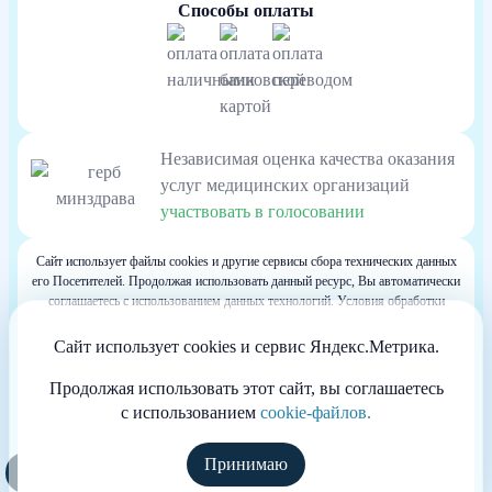
Способы оплаты
Независимая оценка качества оказания
услуг медицинских организаций
участвовать в голосовании
Сайт использует файлы cookies и другие сервисы сбора технических данных
его Посетителей. Продолжая использовать данный ресурс, Вы автоматически
соглашаетесь с использованием данных технологий. Условия обработки
данных Посетителей сайта см. в Политике конфиденциальности. Если Вы не
согласны с подобными условиями, просим покинуть наш Сайт.
Сайт использует cookies и сервис Яндекс.Метрика.
Весь контент, размещенный на информационном ресурсе, предназначен для
личного ознакомления и не является офертой
Продолжая использовать этот сайт, вы соглашаетесь
Информация сайта не может служить источником постановки диагноза и
с использованием
cookie-файлов.
назначения лечения.
Сайт принадлежит частной компании, не размещающей на нём рекламу. Не
является официальным сайтом клиники. Основная миссия сайта состоит в
Принимаю
Полезные курсы
оказании медицинской и информационной помощи больным.