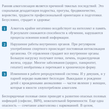
Ранняя алкоголизация является причиной тяжелых последствий. Это
социальная дезадаптация подростка, прогулы, бродяжничество,
воровство, трудности профессиональной ориентации и подготовки.
Безусловно, страдает и здоровье:
Алкоголь крайне негативно воздействует на интеллект и память.
В результате снижаются способности к обучению, нарушаются
процессы освоения новой информации.
Нарушение работы внутренних органов. При регулярном
употреблении спиртного происходит постоянная интоксикация
организма. От отравления страдают все внутренние органы.
Большую нагрузку получают почки, печень, поджелудочная
железа, сердце. Многие заболевания (цирроз, панкреатит,
гепатит) необратимы и перетекают в хроническую форму.
Изменения в работе репродуктивной системы. И у девушек, и у
парней нередко выявляют бесплодие. Выкидыши и рождение
детей с врожденными аномалиями — частое явление у женщин,
которые в юности злоупотребляли алкоголем.
Беспорядочные половые связи приводят к развитию опасных половых
инфекций (сифилис, ВИЧ), нежелательной беременности. Еще одна
опасность — сочетание алкоголизма с наркоманией. В целом,