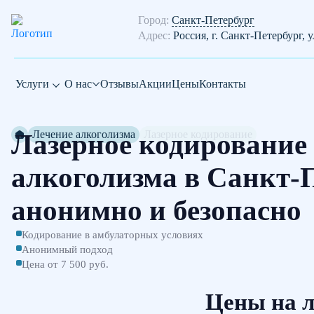
Город:
Санкт-Петербург
Адрес:
Россия, г. Санкт-Петербург, 
Услуги
О нас
Отзывы
Акции
Цены
Контакты
Лечение алкоголизма
Лазерное кодирование
Лазерное кодирование 
алкоголизма в Санкт-П
анонимно и безопасно
Кодирование в амбулаторных условиях
Анонимный подход
Цена от 7 500 руб.
Цены на л